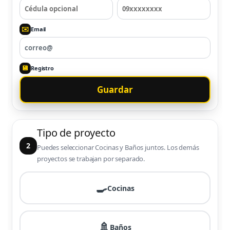
✉️
Email
💾
Registro
Guardar
Tipo de proyecto
2
Puedes seleccionar Cocinas y Baños juntos. Los demás
proyectos se trabajan por separado.
🍳
Cocinas
🚿
Baños