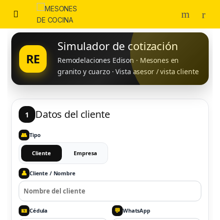
Skip to navigation
Skip to content
Simulador de cotización
RE
Remodelaciones Edison · Mesones en
granito y cuarzo · Vista asesor / vista cliente
Datos del cliente
1
👥
Tipo
Cliente
Empresa
👤
Cliente / Nombre
🪪
💬
Cédula
WhatsApp