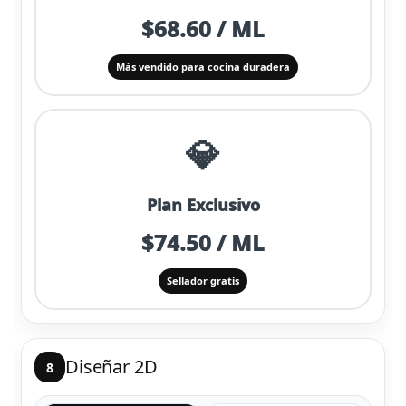
$68.60 / ML
Más vendido para cocina duradera
💎
Plan Exclusivo
$74.50 / ML
Sellador gratis
Diseñar 2D
8