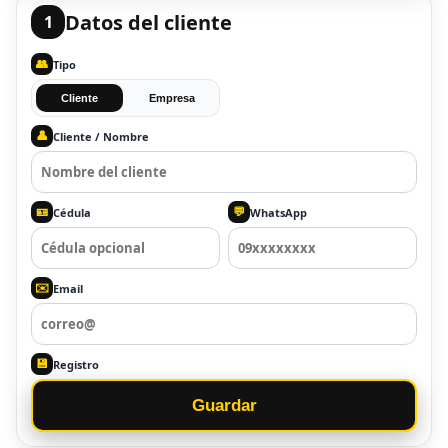
Datos del cliente
1
👥
Tipo
Cliente
Empresa
👤
Cliente / Nombre
🪪
💬
Cédula
WhatsApp
✉️
Email
💾
Registro
Guardar