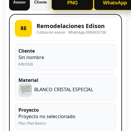
Asesor
Cliente
PNG
WhatsApp
Remodelaciones Edison
RE
Cotización asesor · WhatsApp 0984033736
Cliente
Sin nombre
8/8/2026
Material
BLANCO CRISTAL ESPECIAL
Proyecto
Proyecto no seleccionado
Plan: Plan Basico