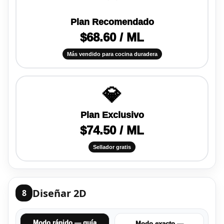
Plan Recomendado
$68.60 / ML
Más vendido para cocina duradera
💎
Plan Exclusivo
$74.50 / ML
Sellador gratis
Diseñar 2D
8
Modo rápido — guía
Modo exacto —