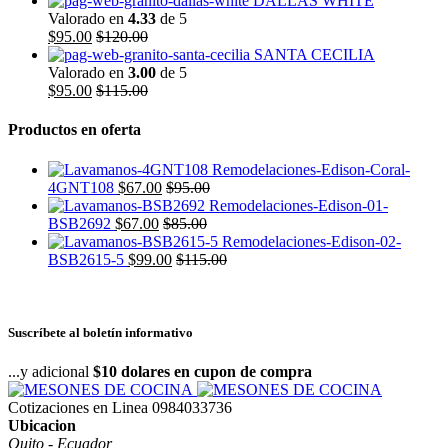
DALLAS WHITE
Valorado en
4.33
de 5
$
95.00
$
120.00
SANTA CECILIA
Valorado en
3.00
de 5
$
95.00
$
115.00
Productos en oferta
4GNT108
$
67.00
$
95.00
BSB2692
$
67.00
$
85.00
BSB2615-5
$
99.00
$
115.00
Suscríbete al boletín informativo
...y adicional
$10 dolares en cupon de compra
Cotizaciones en Linea
0984033736
Ubicacion
Quito - Ecuador