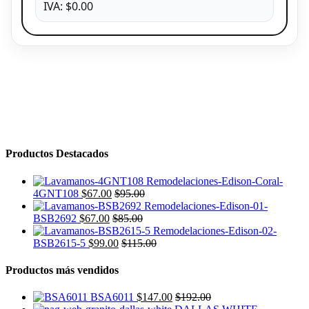
IVA: $0.00
Productos Destacados
4GNT108
$
67.00
$
95.00
BSB2692
$
67.00
$
85.00
BSB2615-5
$
99.00
$
115.00
Productos más vendidos
BSA6011
$
147.00
$
192.00