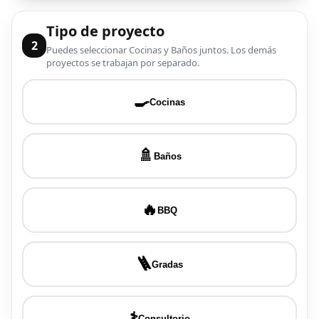
Tipo de proyecto
2
Puedes seleccionar Cocinas y Baños juntos. Los demás
proyectos se trabajan por separado.
🍳
Cocinas
🚿
Baños
🔥
BBQ
🪜
Gradas
⚕️
Consultorio