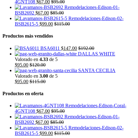
4GNT108
$
67.00
$
95.00
BSB2692
$
67.00
$
85.00
BSB2615-5
$
99.00
$
115.00
Productos más vendidos
BSA6011
$
147.00
$
192.00
DALLAS WHITE
Valorado en
4.33
de 5
$
95.00
$
120.00
SANTA CECILIA
Valorado en
3.00
de 5
$
95.00
$
115.00
Productos en oferta
4GNT108
$
67.00
$
95.00
BSB2692
$
67.00
$
85.00
BSB2615-5
$
99.00
$
115.00