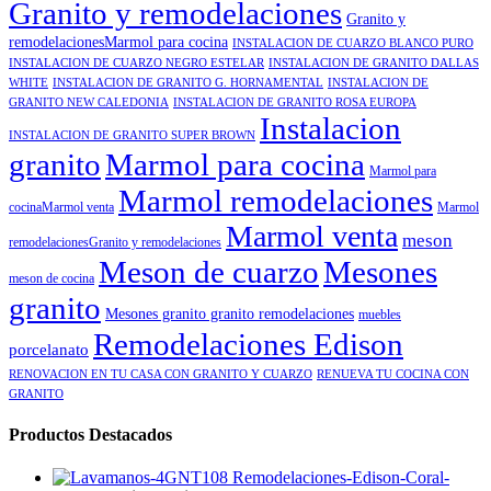
Granito y remodelaciones
Granito y
remodelacionesMarmol para cocina
INSTALACION DE CUARZO BLANCO PURO
INSTALACION DE CUARZO NEGRO ESTELAR
INSTALACION DE GRANITO DALLAS
WHITE
INSTALACION DE GRANITO G. HORNAMENTAL
INSTALACION DE
GRANITO NEW CALEDONIA
INSTALACION DE GRANITO ROSA EUROPA
Instalacion
INSTALACION DE GRANITO SUPER BROWN
granito
Marmol para cocina
Marmol para
Marmol remodelaciones
cocinaMarmol venta
Marmol
Marmol venta
meson
remodelacionesGranito y remodelaciones
Meson de cuarzo
Mesones
meson de cocina
granito
Mesones granito granito remodelaciones
muebles
Remodelaciones Edison
porcelanato
RENOVACION EN TU CASA CON GRANITO Y CUARZO
RENUEVA TU COCINA CON
GRANITO
Productos Destacados