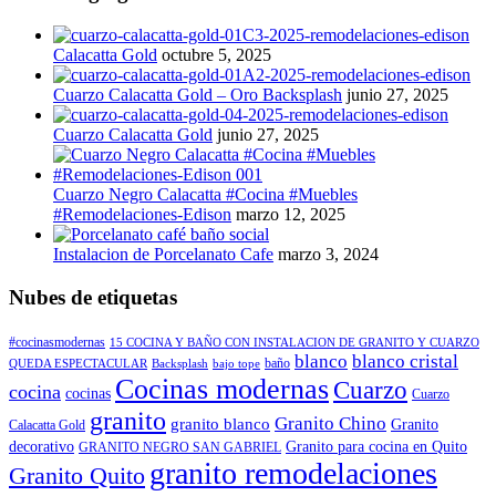
Calacatta Gold
octubre 5, 2025
Cuarzo Calacatta Gold – Oro Backsplash
junio 27, 2025
Cuarzo Calacatta Gold
junio 27, 2025
Cuarzo Negro Calacatta #Cocina #Muebles
#Remodelaciones-Edison
marzo 12, 2025
Instalacion de Porcelanato Cafe
marzo 3, 2024
Nubes de etiquetas
#cocinasmodernas
15 COCINA Y BAÑO CON INSTALACION DE GRANITO Y CUARZO
blanco
blanco cristal
baño
QUEDA ESPECTACULAR
Backsplash
bajo tope
Cocinas modernas
Cuarzo
cocina
cocinas
Cuarzo
granito
Granito Chino
granito blanco
Granito
Calacatta Gold
decorativo
Granito para cocina en Quito
GRANITO NEGRO SAN GABRIEL
granito remodelaciones
Granito Quito