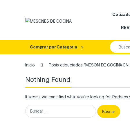
Skip to navigation
Skip to content
Cotizad
REV
Search fo
Comprar por Categoria
Inicio
Posts etiquetados “MESON DE COCINA EN
Nothing Found
It seems we can’t find what you’re looking for. Perhaps
Buscar: