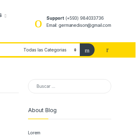
S
Support
(+593) 984033736
Email: germanedison@gmail.com
Buscar:
About Blog
Lorem