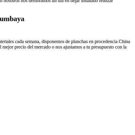
ión nosotros nos demoramos un día en dejar instalado realizar
 Cumbaya
materiales cada semana, disponemos de planchas en procedencia China
 mejor precio del mercado o nos ajustamos a tu presupuesto con la