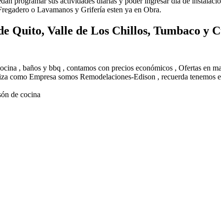
uedan programar sus actividades diarias y poder ingresar día de instalac
 Fregadero o Lavamanos y Grifería esten ya en Obra.
de Quito, Valle de Los Chillos, Tumbaco y
 cocina , baños y bbq , contamos con precios económicos , Ofertas en 
eriza como Empresa somos Remodelaciones-Edison , recuerda tenemos el
són de cocina