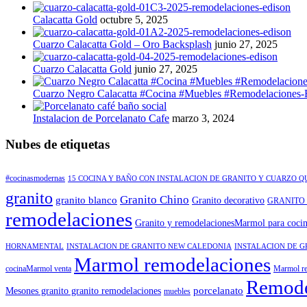
Calacatta Gold
octubre 5, 2025
Cuarzo Calacatta Gold – Oro Backsplash
junio 27, 2025
Cuarzo Calacatta Gold
junio 27, 2025
Cuarzo Negro Calacatta #Cocina #Muebles #Remodelaciones-
Instalacion de Porcelanato Cafe
marzo 3, 2024
Nubes de etiquetas
#cocinasmodernas
15 COCINA Y BAÑO CON INSTALACION DE GRANITO Y CUARZO 
granito
Granito Chino
granito blanco
Granito decorativo
GRANITO
remodelaciones
Granito y remodelacionesMarmol para coci
HORNAMENTAL
INSTALACION DE GRANITO NEW CALEDONIA
INSTALACION DE G
Marmol remodelaciones
cocinaMarmol venta
Marmol re
Remode
porcelanato
Mesones granito granito remodelaciones
muebles