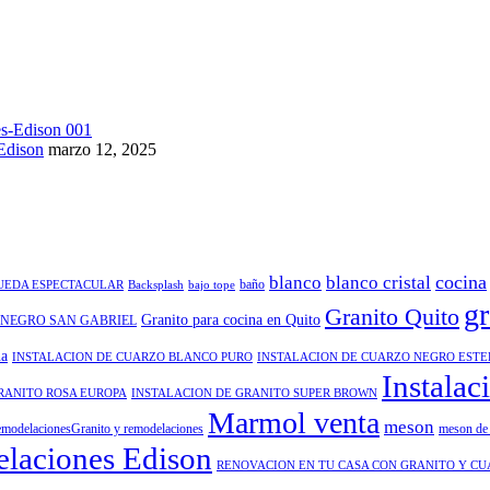
Edison
marzo 12, 2025
cocina
blanco
blanco cristal
baño
QUEDA ESPECTACULAR
Backsplash
bajo tope
gr
Granito Quito
Granito para cocina en Quito
 NEGRO SAN GABRIEL
na
INSTALACION DE CUARZO BLANCO PURO
INSTALACION DE CUARZO NEGRO EST
Instalac
RANITO ROSA EUROPA
INSTALACION DE GRANITO SUPER BROWN
Marmol venta
meson
modelacionesGranito y remodelaciones
meson de 
laciones Edison
RENOVACION EN TU CASA CON GRANITO Y C