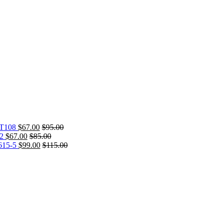
T108
$
67.00
$
95.00
2
$
67.00
$
85.00
15-5
$
99.00
$
115.00