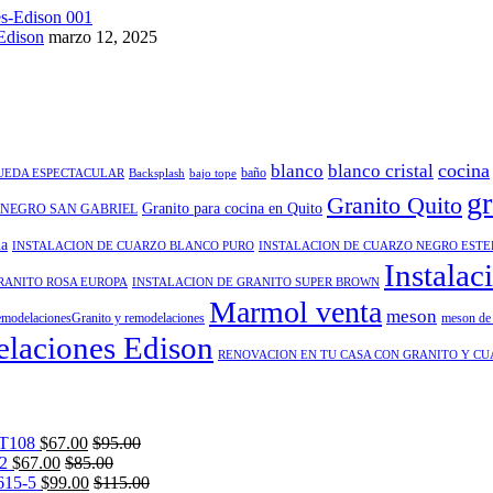
Edison
marzo 12, 2025
cocina
blanco
blanco cristal
baño
QUEDA ESPECTACULAR
Backsplash
bajo tope
gr
Granito Quito
Granito para cocina en Quito
 NEGRO SAN GABRIEL
na
INSTALACION DE CUARZO BLANCO PURO
INSTALACION DE CUARZO NEGRO EST
Instalac
RANITO ROSA EUROPA
INSTALACION DE GRANITO SUPER BROWN
Marmol venta
meson
modelacionesGranito y remodelaciones
meson de 
laciones Edison
RENOVACION EN TU CASA CON GRANITO Y C
T108
$
67.00
$
95.00
2
$
67.00
$
85.00
15-5
$
99.00
$
115.00