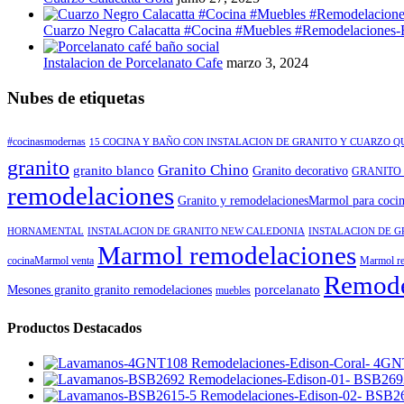
Cuarzo Negro Calacatta #Cocina #Muebles #Remodelaciones-
Instalacion de Porcelanato Cafe
marzo 3, 2024
Nubes de etiquetas
#cocinasmodernas
15 COCINA Y BAÑO CON INSTALACION DE GRANITO Y CUARZO 
granito
Granito Chino
granito blanco
Granito decorativo
GRANITO
remodelaciones
Granito y remodelacionesMarmol para coci
HORNAMENTAL
INSTALACION DE GRANITO NEW CALEDONIA
INSTALACION DE G
Marmol remodelaciones
cocinaMarmol venta
Marmol re
Remode
porcelanato
Mesones granito granito remodelaciones
muebles
Productos Destacados
4GN
BSB269
BSB26