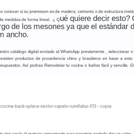
mos conocer si su premeson es de madera, cemento o de estructura metá
ué quiere decir esto?
 de medidas de forma lineal . ¿ Q
rgo de los mesones ya que el estándar 
cm
ancho.
uestro catálogo digital enviado al WhatsApp previamente , seleccionar o 
al existen productos de procedencia chino y brasileros en base a esto
esupuestos. Así podras Remodelar tu cocina o baños fácil y sencilla.
nte nos envíe él metraje aproximado para nosotros poderle dar un valor