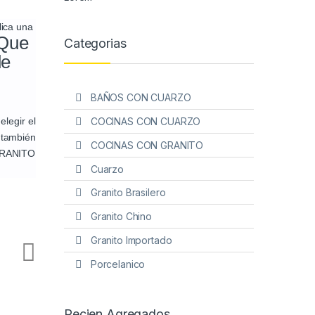
lica una
 Que
Categorias
de
BAÑOS CON CUARZO
COCINAS CON CUARZO
elegir el
 también
COCINAS CON GRANITO
 GRANITO
Cuarzo
Granito Brasilero
Granito Chino
Granito Importado
Porcelanico
Recien Agregados