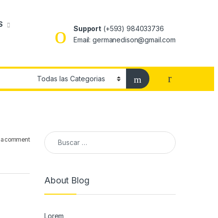
S
Support
(+593) 984033736
Email: germanedison@gmail.com
 a comment
About Blog
Lorem