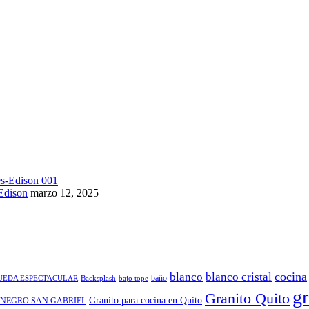
Edison
marzo 12, 2025
cocina
blanco
blanco cristal
baño
QUEDA ESPECTACULAR
Backsplash
bajo tope
gr
Granito Quito
Granito para cocina en Quito
 NEGRO SAN GABRIEL