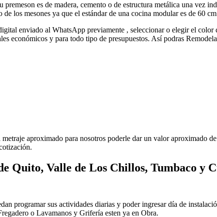
su premeson es de madera, cemento o de estructura metálica una vez ind
go de los mesones ya que el estándar de una cocina modular es de 60 cm
 digital enviado al WhatsApp previamente , seleccionar o elegir el color 
les económicos y para todo tipo de presupuestos. Así podras Remodelar t
él metraje aproximado para nosotros poderle dar un valor aproximado de l
cotización.
de Quito, Valle de Los Chillos, Tumbaco y
uedan programar sus actividades diarias y poder ingresar día de instalac
 Fregadero o Lavamanos y Grifería esten ya en Obra.