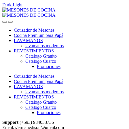
Dark
Light
Skip
Skip
to
to
navigation
content
Cotizador de Mesones
Cocina Premium para Papá
LAVAMANOS
lavamanos modernos
REVESTIMIENTOS
Catalogo Granito
Catalogo Cuarzo
Promociones
Cotizador de Mesones
Cocina Premium para Papá
LAVAMANOS
lavamanos modernos
REVESTIMIENTOS
Catalogo Granito
Catalogo Cuarzo
Promociones
Support
(+593) 984033736
Email: germanedison@gmail.com