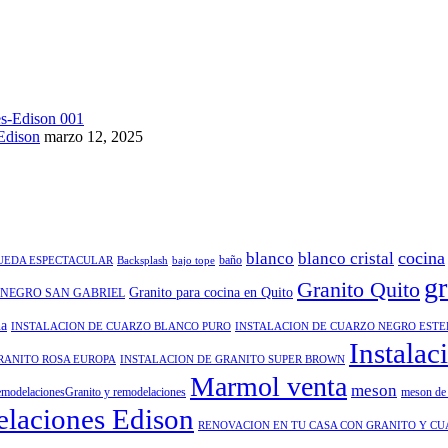
Edison
marzo 12, 2025
cocina
blanco
blanco cristal
baño
QUEDA ESPECTACULAR
Backsplash
bajo tope
gr
Granito Quito
Granito para cocina en Quito
 NEGRO SAN GABRIEL
na
INSTALACION DE CUARZO BLANCO PURO
INSTALACION DE CUARZO NEGRO EST
Instalac
RANITO ROSA EUROPA
INSTALACION DE GRANITO SUPER BROWN
Marmol venta
meson
modelacionesGranito y remodelaciones
meson de 
laciones Edison
RENOVACION EN TU CASA CON GRANITO Y C