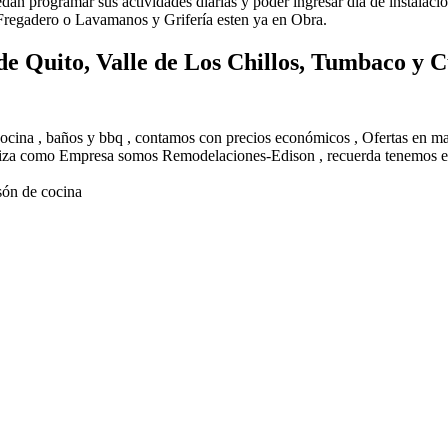
uedan programar sus actividades diarias y poder ingresar día de instalac
 Fregadero o Lavamanos y Grifería esten ya en Obra.
de Quito, Valle de Los Chillos, Tumbaco y
 cocina , baños y bbq , contamos con precios económicos , Ofertas en 
eriza como Empresa somos Remodelaciones-Edison , recuerda tenemos el
són de cocina