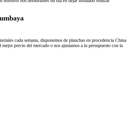
ión nosotros nos demoramos un día en dejar instalado realizar
 Cumbaya
materiales cada semana, disponemos de planchas en procedencia China
 mejor precio del mercado o nos ajustamos a tu presupuesto con la