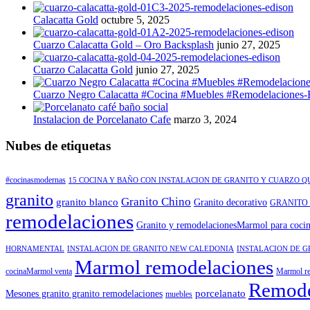
Calacatta Gold
octubre 5, 2025
Cuarzo Calacatta Gold – Oro Backsplash
junio 27, 2025
Cuarzo Calacatta Gold
junio 27, 2025
Cuarzo Negro Calacatta #Cocina #Muebles #Remodelaciones-
Instalacion de Porcelanato Cafe
marzo 3, 2024
Nubes de etiquetas
#cocinasmodernas
15 COCINA Y BAÑO CON INSTALACION DE GRANITO Y CUARZO 
granito
Granito Chino
granito blanco
Granito decorativo
GRANITO
remodelaciones
Granito y remodelacionesMarmol para coci
HORNAMENTAL
INSTALACION DE GRANITO NEW CALEDONIA
INSTALACION DE G
Marmol remodelaciones
cocinaMarmol venta
Marmol re
Remode
porcelanato
Mesones granito granito remodelaciones
muebles