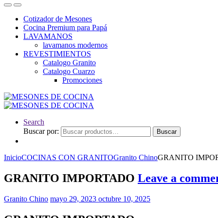
Cotizador de Mesones
Cocina Premium para Papá
LAVAMANOS
lavamanos modernos
REVESTIMIENTOS
Catalogo Granito
Catalogo Cuarzo
Promociones
Search
Buscar por:
Buscar
Inicio
COCINAS CON GRANITO
Granito Chino
GRANITO IMPO
GRANITO IMPORTADO
Leave a comme
Granito Chino
mayo 29, 2023
octubre 10, 2025