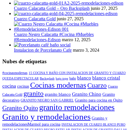
Cuarzo Calacatta Gold – Oro Backsplash
junio 27, 2025
Cuarzo Calacatta Gold
junio 27, 2025
Cuarzo Negro Calacatta #Cocina #Muebles
#Remodelaciones-Edison
marzo 12, 2025
Instalacion de Porcelanato Cafe
marzo 3, 2024
Nubes de etiquetas
#cocinasmodernas
15 COCINA Y BAÑO CON INSTALACION DE GRANITO Y CUARZO
blanco
blanco cristal
baño
QUEDA ESPECTACULAR
Backsplash
bajo tope
Cocinas modernas
Cuarzo
cocina
cocinas
Cuarzo
granito
Granito Chino
granito blanco
Granito
Calacatta Gold
decorativo
Granito para cocina en Quito
GRANITO NEGRO SAN GABRIEL
granito remodelaciones
Granito Quito
Granito y remodelaciones
Granito y
remodelacionesMarmol para cocina
INSTALACION DE CUARZO BLANCO PURO
INSTALACION DE CUARZO NEGRO ESTELAR
INSTALACION DE GRANITO DALLAS