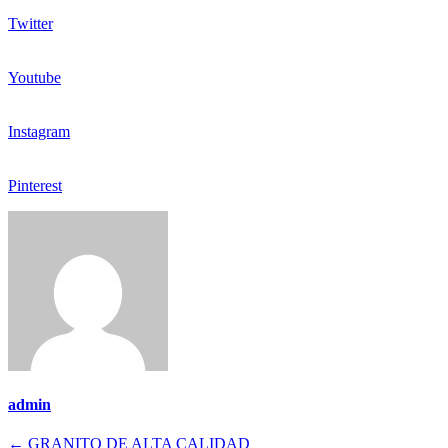
Twitter
Youtube
Instagram
Pinterest
admin
Navegación
←
GRANITO DE ALTA CALIDAD