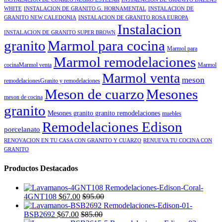
WHITE
INSTALACION DE GRANITO G. HORNAMENTAL
INSTALACION DE
GRANITO NEW CALEDONIA
INSTALACION DE GRANITO ROSA EUROPA
Instalacion
INSTALACION DE GRANITO SUPER BROWN
granito
Marmol para cocina
Marmol para
Marmol remodelaciones
cocinaMarmol venta
Marmol
Marmol venta
meson
remodelacionesGranito y remodelaciones
Meson de cuarzo
Mesones
meson de cocina
granito
Mesones granito granito remodelaciones
muebles
Remodelaciones Edison
porcelanato
RENOVACION EN TU CASA CON GRANITO Y CUARZO
RENUEVA TU COCINA CON
GRANITO
Productos Destacados
4GNT108
$
67.00
$
95.00
BSB2692
$
67.00
$
85.00