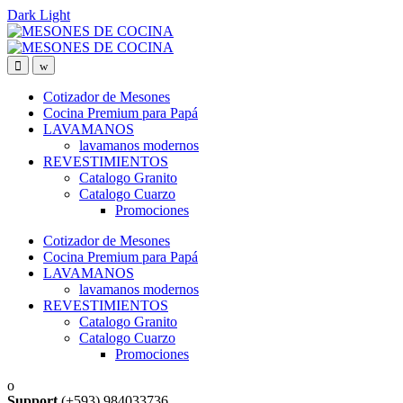
Dark
Light
Skip
Skip
to
to
navigation
content
Cotizador de Mesones
Cocina Premium para Papá
LAVAMANOS
lavamanos modernos
REVESTIMIENTOS
Catalogo Granito
Catalogo Cuarzo
Promociones
Cotizador de Mesones
Cocina Premium para Papá
LAVAMANOS
lavamanos modernos
REVESTIMIENTOS
Catalogo Granito
Catalogo Cuarzo
Promociones
Support
(+593) 984033736