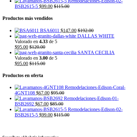
BSB2615-5
$
99.00
$
115.00
Productos más vendidos
BSA6011
$
147.00
$
192.00
DALLAS WHITE
Valorado en
4.33
de 5
$
95.00
$
120.00
SANTA CECILIA
Valorado en
3.00
de 5
$
95.00
$
115.00
Productos en oferta
4GNT108
$
67.00
$
95.00
BSB2692
$
67.00
$
85.00
BSB2615-5
$
99.00
$
115.00