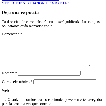
VENTA E INSTALACION DE GRANITO
→
de
entradas
Deja una respuesta
Tu dirección de correo electrónico no será publicada.
Los campos
obligatorios están marcados con
*
Comentario
*
Nombre
*
Correo electrónico
*
Web
Guarda mi nombre, correo electrónico y web en este navegador
para la próxima vez que comente.