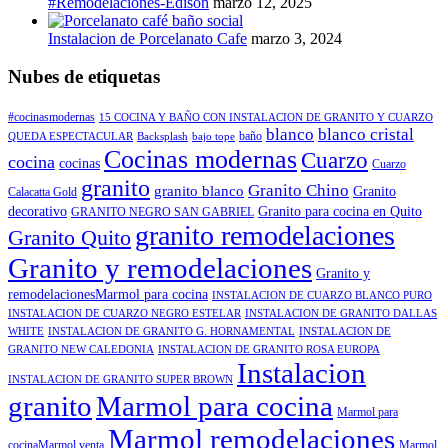
#Remodelaciones-Edison
marzo 12, 2025
Instalacion de Porcelanato Cafe
marzo 3, 2024
Nubes de etiquetas
#cocinasmodernas
15 COCINA Y BAÑO CON INSTALACION DE GRANITO Y CUARZO
blanco
blanco cristal
baño
QUEDA ESPECTACULAR
Backsplash
bajo tope
Cocinas modernas
Cuarzo
cocina
cocinas
Cuarzo
granito
Granito Chino
granito blanco
Granito
Calacatta Gold
decorativo
Granito para cocina en Quito
GRANITO NEGRO SAN GABRIEL
granito remodelaciones
Granito Quito
Granito y remodelaciones
Granito y
remodelacionesMarmol para cocina
INSTALACION DE CUARZO BLANCO PURO
INSTALACION DE CUARZO NEGRO ESTELAR
INSTALACION DE GRANITO DALLAS
WHITE
INSTALACION DE GRANITO G. HORNAMENTAL
INSTALACION DE
GRANITO NEW CALEDONIA
INSTALACION DE GRANITO ROSA EUROPA
Instalacion
INSTALACION DE GRANITO SUPER BROWN
granito
Marmol para cocina
Marmol para
Marmol remodelaciones
cocinaMarmol venta
Marmol