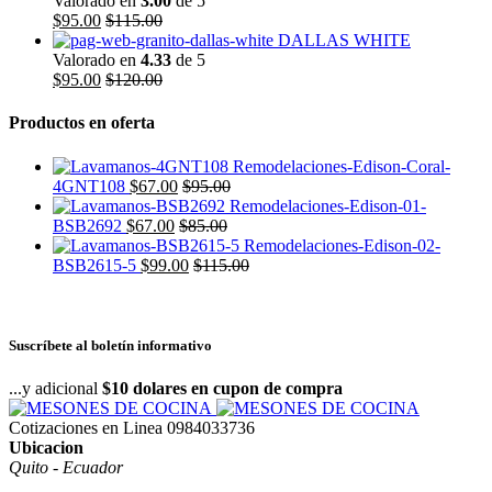
Valorado en
3.00
de 5
$
95.00
$
115.00
DALLAS WHITE
Valorado en
4.33
de 5
$
95.00
$
120.00
Productos en oferta
4GNT108
$
67.00
$
95.00
BSB2692
$
67.00
$
85.00
BSB2615-5
$
99.00
$
115.00
Suscríbete al boletín informativo
...y adicional
$10 dolares en cupon de compra
Cotizaciones en Linea
0984033736
Ubicacion
Quito - Ecuador