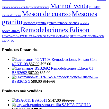
Marmol venta
meson
remodelacionesGranito y remodelaciones
Meson de cuarzo
Mesones
meson de cocina
granito
Mesones granito granito remodelaciones
muebles
Remodelaciones Edison
porcelanato
RENOVACION EN TU CASA CON GRANITO Y CUARZO
RENUEVA TU COCINA CON
GRANITO
Productos Destacados
4GNT108
$
67.00
$
95.00
BSB2692
$
67.00
$
85.00
BSB2615-5
$
99.00
$
115.00
Productos más vendidos
BSA6011
$
147.00
$
192.00
SANTA CECILIA