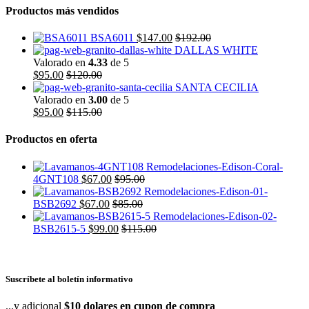
Productos más vendidos
BSA6011
$
147.00
$
192.00
DALLAS WHITE
Valorado en
4.33
de 5
$
95.00
$
120.00
SANTA CECILIA
Valorado en
3.00
de 5
$
95.00
$
115.00
Productos en oferta
4GNT108
$
67.00
$
95.00
BSB2692
$
67.00
$
85.00
BSB2615-5
$
99.00
$
115.00
Suscríbete al boletín informativo
...y adicional
$10 dolares en cupon de compra