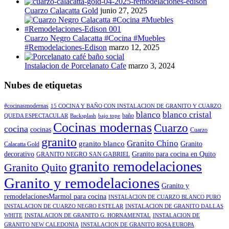
Cuarzo Calacatta Gold
junio 27, 2025
Cuarzo Negro Calacatta #Cocina #Muebles
#Remodelaciones-Edison
marzo 12, 2025
Instalacion de Porcelanato Cafe
marzo 3, 2024
Nubes de etiquetas
#cocinasmodernas
15 COCINA Y BAÑO CON INSTALACION DE GRANITO Y CUARZO
blanco
blanco cristal
baño
QUEDA ESPECTACULAR
Backsplash
bajo tope
Cocinas modernas
Cuarzo
cocina
cocinas
Cuarzo
granito
Granito Chino
granito blanco
Granito
Calacatta Gold
decorativo
Granito para cocina en Quito
GRANITO NEGRO SAN GABRIEL
granito remodelaciones
Granito Quito
Granito y remodelaciones
Granito y
remodelacionesMarmol para cocina
INSTALACION DE CUARZO BLANCO PURO
INSTALACION DE CUARZO NEGRO ESTELAR
INSTALACION DE GRANITO DALLAS
WHITE
INSTALACION DE GRANITO G. HORNAMENTAL
INSTALACION DE
GRANITO NEW CALEDONIA
INSTALACION DE GRANITO ROSA EUROPA