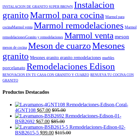
Instalacion
INSTALACION DE GRANITO SUPER BROWN
granito
Marmol para cocina
Marmol para
Marmol remodelaciones
cocinaMarmol venta
Marmol
Marmol venta
meson
remodelacionesGranito y remodelaciones
Meson de cuarzo
Mesones
meson de cocina
granito
Mesones granito granito remodelaciones
muebles
Remodelaciones Edison
porcelanato
RENOVACION EN TU CASA CON GRANITO Y CUARZO
RENUEVA TU COCINA CON
GRANITO
Productos Destacados
4GNT108
$
67.00
$
95.00
BSB2692
$
67.00
$
85.00
BSB2615-5
$
99.00
$
115.00