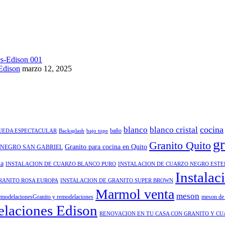
Edison
marzo 12, 2025
cocina
blanco
blanco cristal
baño
QUEDA ESPECTACULAR
Backsplash
bajo tope
gr
Granito Quito
Granito para cocina en Quito
 NEGRO SAN GABRIEL
na
INSTALACION DE CUARZO BLANCO PURO
INSTALACION DE CUARZO NEGRO EST
Instalac
RANITO ROSA EUROPA
INSTALACION DE GRANITO SUPER BROWN
Marmol venta
meson
modelacionesGranito y remodelaciones
meson de 
laciones Edison
RENOVACION EN TU CASA CON GRANITO Y C