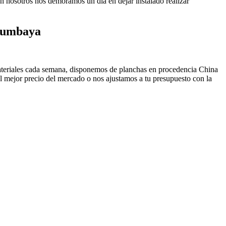
ión nosotros nos demoramos un día en dejar instalado realizar
 Cumbaya
materiales cada semana, disponemos de planchas en procedencia China
 mejor precio del mercado o nos ajustamos a tu presupuesto con la