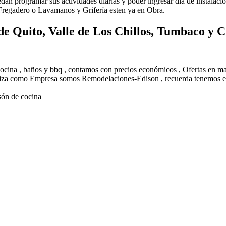
uedan programar sus actividades diarias y poder ingresar día de instalac
 Fregadero o Lavamanos y Grifería esten ya en Obra.
de Quito, Valle de Los Chillos, Tumbaco y
 cocina , baños y bbq , contamos con precios económicos , Ofertas en 
eriza como Empresa somos Remodelaciones-Edison , recuerda tenemos el
són de cocina