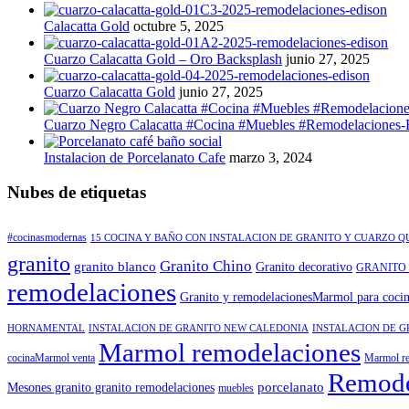
Calacatta Gold
octubre 5, 2025
Cuarzo Calacatta Gold – Oro Backsplash
junio 27, 2025
Cuarzo Calacatta Gold
junio 27, 2025
Cuarzo Negro Calacatta #Cocina #Muebles #Remodelaciones-
Instalacion de Porcelanato Cafe
marzo 3, 2024
Nubes de etiquetas
#cocinasmodernas
15 COCINA Y BAÑO CON INSTALACION DE GRANITO Y CUARZO 
granito
Granito Chino
granito blanco
Granito decorativo
GRANITO
remodelaciones
Granito y remodelacionesMarmol para coci
HORNAMENTAL
INSTALACION DE GRANITO NEW CALEDONIA
INSTALACION DE G
Marmol remodelaciones
cocinaMarmol venta
Marmol re
Remode
porcelanato
Mesones granito granito remodelaciones
muebles