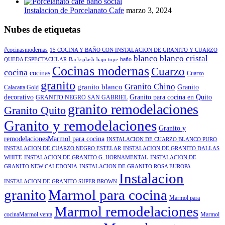
Instalacion de Porcelanato Cafe
marzo 3, 2024
Nubes de etiquetas
#cocinasmodernas
15 COCINA Y BAÑO CON INSTALACION DE GRANITO Y CUARZO
blanco
blanco cristal
baño
QUEDA ESPECTACULAR
Backsplash
bajo tope
Cocinas modernas
Cuarzo
cocina
cocinas
Cuarzo
granito
Granito Chino
granito blanco
Granito
Calacatta Gold
decorativo
Granito para cocina en Quito
GRANITO NEGRO SAN GABRIEL
granito remodelaciones
Granito Quito
Granito y remodelaciones
Granito y
remodelacionesMarmol para cocina
INSTALACION DE CUARZO BLANCO PURO
INSTALACION DE CUARZO NEGRO ESTELAR
INSTALACION DE GRANITO DALLAS
WHITE
INSTALACION DE GRANITO G. HORNAMENTAL
INSTALACION DE
GRANITO NEW CALEDONIA
INSTALACION DE GRANITO ROSA EUROPA
Instalacion
INSTALACION DE GRANITO SUPER BROWN
granito
Marmol para cocina
Marmol para
Marmol remodelaciones
cocinaMarmol venta
Marmol