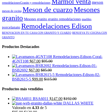
Marmol venta
meson
remodelacionesGranito y remodelaciones
Meson de cuarzo
Mesones
meson de cocina
granito
Mesones granito granito remodelaciones
muebles
Remodelaciones Edison
porcelanato
RENOVACION EN TU CASA CON GRANITO Y CUARZO
RENUEVA TU COCINA CON
GRANITO
Productos Destacados
4GNT108
$
67.00
$
95.00
BSB2692
$
67.00
$
85.00
BSB2615-5
$
99.00
$
115.00
Productos más vendidos
BSA6011
$
147.00
$
192.00
DALLAS WHITE
Valorado en
4.33
de 5