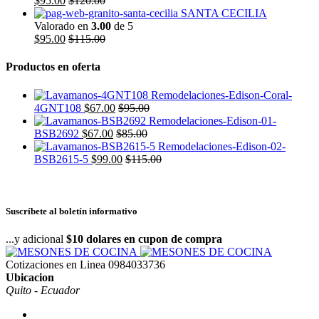
$
95.00
$
120.00
SANTA CECILIA
Valorado en
3.00
de 5
$
95.00
$
115.00
Productos en oferta
4GNT108
$
67.00
$
95.00
BSB2692
$
67.00
$
85.00
BSB2615-5
$
99.00
$
115.00
Suscríbete al boletín informativo
...y adicional
$10 dolares en cupon de compra
Cotizaciones en Linea
0984033736
Ubicacion
Quito - Ecuador