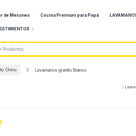
or de Mesones
Cocina Premium para Papá
LAVAMANO
ESTIMIENTOS
ito Chino
Lavamanos granito Blanco
Leave
o