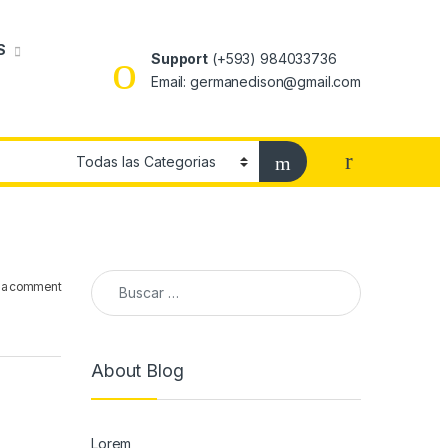
S
Support
(+593) 984033736
Email: germanedison@gmail.com
 a comment
About Blog
Lorem