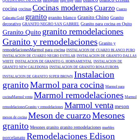
baño
QUEDA ESPECTACULAR
Backsplash
bajo tope
Cocinas modernas
Cuarzo
cocina
cocinas
Cuarzo
granito
Granito Chino
granito blanco
Granito
Calacatta Gold
decorativo
Granito para cocina en Quito
GRANITO NEGRO SAN GABRIEL
granito remodelaciones
Granito Quito
Granito y remodelaciones
Granito y
remodelacionesMarmol para cocina
INSTALACION DE CUARZO BLANCO PURO
INSTALACION DE CUARZO NEGRO ESTELAR
INSTALACION DE GRANITO DALLAS
WHITE
INSTALACION DE GRANITO G. HORNAMENTAL
INSTALACION DE
GRANITO NEW CALEDONIA
INSTALACION DE GRANITO ROSA EUROPA
Instalacion
INSTALACION DE GRANITO SUPER BROWN
granito
Marmol para cocina
Marmol para
Marmol remodelaciones
cocinaMarmol venta
Marmol
Marmol venta
meson
remodelacionesGranito y remodelaciones
Meson de cuarzo
Mesones
meson de cocina
granito
Mesones granito granito remodelaciones
muebles
Remodelaciones Edison
porcelanato