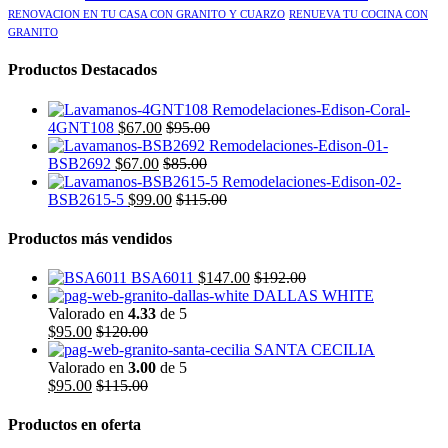
RENOVACION EN TU CASA CON GRANITO Y CUARZO
RENUEVA TU COCINA CON
GRANITO
Productos Destacados
4GNT108
$
67.00
$
95.00
BSB2692
$
67.00
$
85.00
BSB2615-5
$
99.00
$
115.00
Productos más vendidos
BSA6011
$
147.00
$
192.00
DALLAS WHITE
Valorado en
4.33
de 5
$
95.00
$
120.00
SANTA CECILIA
Valorado en
3.00
de 5
$
95.00
$
115.00
Productos en oferta