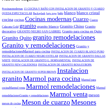
#cocinasmodernas
15 COCINA Y BAÑO CON INSTALACION DE GRANITO Y CUARZO
blanco
blanco cristal
baño
QUEDA ESPECTACULAR
Backsplash
bajo tope
Cocinas modernas
Cuarzo
cocina
cocinas
Cuarzo
granito
Granito Chino
granito blanco
Granito
Calacatta Gold
decorativo
Granito para cocina en Quito
GRANITO NEGRO SAN GABRIEL
granito remodelaciones
Granito Quito
Granito y remodelaciones
Granito y
remodelacionesMarmol para cocina
INSTALACION DE CUARZO BLANCO PURO
INSTALACION DE CUARZO NEGRO ESTELAR
INSTALACION DE GRANITO DALLAS
WHITE
INSTALACION DE GRANITO G. HORNAMENTAL
INSTALACION DE
GRANITO NEW CALEDONIA
INSTALACION DE GRANITO ROSA EUROPA
Instalacion
INSTALACION DE GRANITO SUPER BROWN
granito
Marmol para cocina
Marmol para
Marmol remodelaciones
cocinaMarmol venta
Marmol
Marmol venta
meson
remodelacionesGranito y remodelaciones
Meson de cuarzo
Mesones
meson de cocina