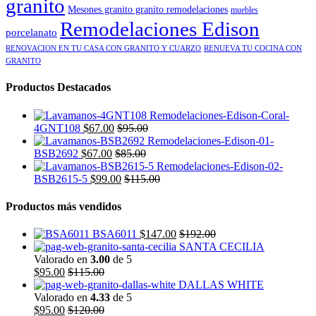
granito
Mesones granito granito remodelaciones
muebles
Remodelaciones Edison
porcelanato
RENOVACION EN TU CASA CON GRANITO Y CUARZO
RENUEVA TU COCINA CON
GRANITO
Productos Destacados
4GNT108
$
67.00
$
95.00
BSB2692
$
67.00
$
85.00
BSB2615-5
$
99.00
$
115.00
Productos más vendidos
BSA6011
$
147.00
$
192.00
SANTA CECILIA
Valorado en
3.00
de 5
$
95.00
$
115.00
DALLAS WHITE
Valorado en
4.33
de 5
$
95.00
$
120.00