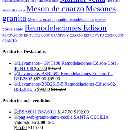
meson
remodelacionesGranito y remodelaciones
Meson de cuarzo
Mesones
meson de cocina
granito
Mesones granito granito remodelaciones
muebles
Remodelaciones Edison
porcelanato
RENOVACION EN TU CASA CON GRANITO Y CUARZO
RENUEVA TU COCINA CON
GRANITO
Productos Destacados
4GNT108
$
67.00
$
95.00
BSB2692
$
67.00
$
85.00
BSB2615-5
$
99.00
$
115.00
Productos más vendidos
BSA6011
$
147.00
$
192.00
SANTA CECILIA
Valorado en
3.00
de 5
$
95.00
$
115.00