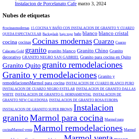
Instalacion de Porcelanato Cafe
marzo 3, 2024
Nubes de etiquetas
#cocinasmodernas
15 COCINA Y BAÑO CON INSTALACION DE GRANITO Y CUARZO
blanco
blanco cristal
baño
QUEDA ESPECTACULAR
Backsplash
bajo tope
Cocinas modernas
Cuarzo
cocina
cocinas
Cuarzo
granito
Granito Chino
granito blanco
Granito
Calacatta Gold
decorativo
Granito para cocina en Quito
GRANITO NEGRO SAN GABRIEL
granito remodelaciones
Granito Quito
Granito y remodelaciones
Granito y
remodelacionesMarmol para cocina
INSTALACION DE CUARZO BLANCO PURO
INSTALACION DE CUARZO NEGRO ESTELAR
INSTALACION DE GRANITO DALLAS
WHITE
INSTALACION DE GRANITO G. HORNAMENTAL
INSTALACION DE
GRANITO NEW CALEDONIA
INSTALACION DE GRANITO ROSA EUROPA
Instalacion
INSTALACION DE GRANITO SUPER BROWN
granito
Marmol para cocina
Marmol para
Marmol remodelaciones
cocinaMarmol venta
Marmol
Marmol venta