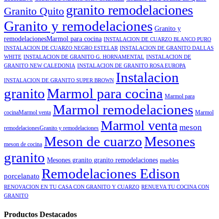
granito remodelaciones
Granito Quito
Granito y remodelaciones
Granito y
remodelacionesMarmol para cocina
INSTALACION DE CUARZO BLANCO PURO
INSTALACION DE CUARZO NEGRO ESTELAR
INSTALACION DE GRANITO DALLAS
WHITE
INSTALACION DE GRANITO G. HORNAMENTAL
INSTALACION DE
GRANITO NEW CALEDONIA
INSTALACION DE GRANITO ROSA EUROPA
Instalacion
INSTALACION DE GRANITO SUPER BROWN
granito
Marmol para cocina
Marmol para
Marmol remodelaciones
cocinaMarmol venta
Marmol
Marmol venta
meson
remodelacionesGranito y remodelaciones
Meson de cuarzo
Mesones
meson de cocina
granito
Mesones granito granito remodelaciones
muebles
Remodelaciones Edison
porcelanato
RENOVACION EN TU CASA CON GRANITO Y CUARZO
RENUEVA TU COCINA CON
GRANITO
Productos Destacados