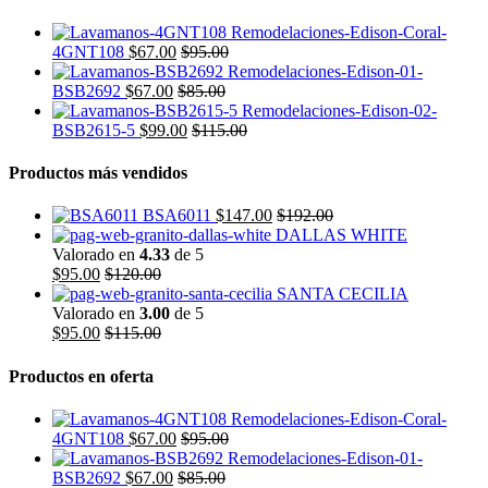
4GNT108
$
67.00
$
95.00
BSB2692
$
67.00
$
85.00
BSB2615-5
$
99.00
$
115.00
Productos más vendidos
BSA6011
$
147.00
$
192.00
DALLAS WHITE
Valorado en
4.33
de 5
$
95.00
$
120.00
SANTA CECILIA
Valorado en
3.00
de 5
$
95.00
$
115.00
Productos en oferta
4GNT108
$
67.00
$
95.00
BSB2692
$
67.00
$
85.00