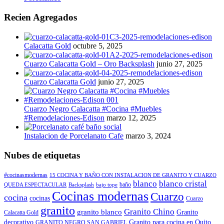
Recien Agregados
Calacatta Gold
octubre 5, 2025
Cuarzo Calacatta Gold – Oro Backsplash
junio 27, 2025
Cuarzo Calacatta Gold
junio 27, 2025
Cuarzo Negro Calacatta #Cocina #Muebles
#Remodelaciones-Edison
marzo 12, 2025
Instalacion de Porcelanato Cafe
marzo 3, 2024
Nubes de etiquetas
#cocinasmodernas
15 COCINA Y BAÑO CON INSTALACION DE GRANITO Y CUARZO
blanco
blanco cristal
baño
QUEDA ESPECTACULAR
Backsplash
bajo tope
Cocinas modernas
Cuarzo
cocina
cocinas
Cuarzo
granito
Granito Chino
granito blanco
Granito
Calacatta Gold
decorativo
Granito para cocina en Quito
GRANITO NEGRO SAN GABRIEL