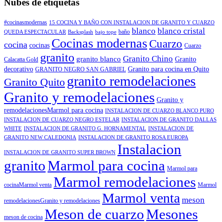
Nubes de etiquetas
#cocinasmodernas
15 COCINA Y BAÑO CON INSTALACION DE GRANITO Y CUARZO
blanco
blanco cristal
baño
QUEDA ESPECTACULAR
Backsplash
bajo tope
Cocinas modernas
Cuarzo
cocina
cocinas
Cuarzo
granito
Granito Chino
granito blanco
Granito
Calacatta Gold
decorativo
Granito para cocina en Quito
GRANITO NEGRO SAN GABRIEL
granito remodelaciones
Granito Quito
Granito y remodelaciones
Granito y
remodelacionesMarmol para cocina
INSTALACION DE CUARZO BLANCO PURO
INSTALACION DE CUARZO NEGRO ESTELAR
INSTALACION DE GRANITO DALLAS
WHITE
INSTALACION DE GRANITO G. HORNAMENTAL
INSTALACION DE
GRANITO NEW CALEDONIA
INSTALACION DE GRANITO ROSA EUROPA
Instalacion
INSTALACION DE GRANITO SUPER BROWN
granito
Marmol para cocina
Marmol para
Marmol remodelaciones
cocinaMarmol venta
Marmol
Marmol venta
meson
remodelacionesGranito y remodelaciones
Meson de cuarzo
Mesones
meson de cocina