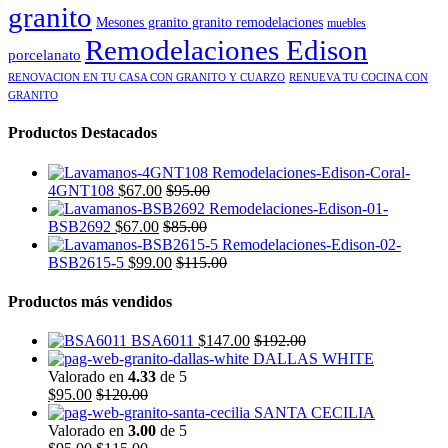
granito
Mesones granito granito remodelaciones
muebles
Remodelaciones Edison
porcelanato
RENOVACION EN TU CASA CON GRANITO Y CUARZO
RENUEVA TU COCINA CON
GRANITO
Productos Destacados
4GNT108
$
67.00
$
95.00
BSB2692
$
67.00
$
85.00
BSB2615-5
$
99.00
$
115.00
Productos más vendidos
BSA6011
$
147.00
$
192.00
DALLAS WHITE
Valorado en
4.33
de 5
$
95.00
$
120.00
SANTA CECILIA
Valorado en
3.00
de 5