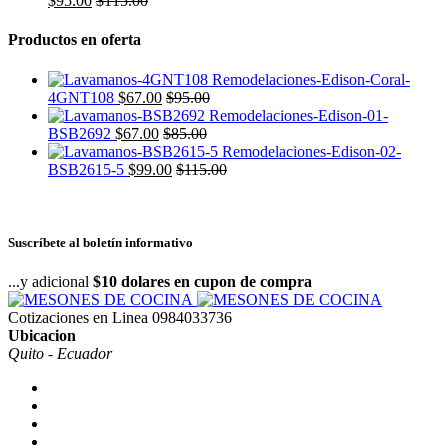
$
95.00
$
115.00
Productos en oferta
4GNT108
$
67.00
$
95.00
BSB2692
$
67.00
$
85.00
BSB2615-5
$
99.00
$
115.00
Suscríbete al boletín informativo
...y adicional
$10 dolares en cupon de compra
Cotizaciones en Linea
0984033736
Ubicacion
Quito - Ecuador