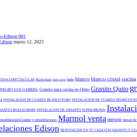
Edison
marzo 12, 2025
cocina
blanco
blanco cristal
baño
QUEDA ESPECTACULAR
Backsplash
bajo tope
gr
Granito Quito
Granito para cocina en Quito
 NEGRO SAN GABRIEL
na
INSTALACION DE CUARZO BLANCO PURO
INSTALACION DE CUARZO NEGRO EST
Instalac
RANITO ROSA EUROPA
INSTALACION DE GRANITO SUPER BROWN
Marmol venta
meson
modelacionesGranito y remodelaciones
meson de 
laciones Edison
RENOVACION EN TU CASA CON GRANITO Y C