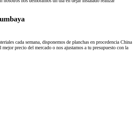
ión nosotros nos demoramos un día en dejar instalado realizar
 Cumbaya
materiales cada semana, disponemos de planchas en procedencia China
 mejor precio del mercado o nos ajustamos a tu presupuesto con la