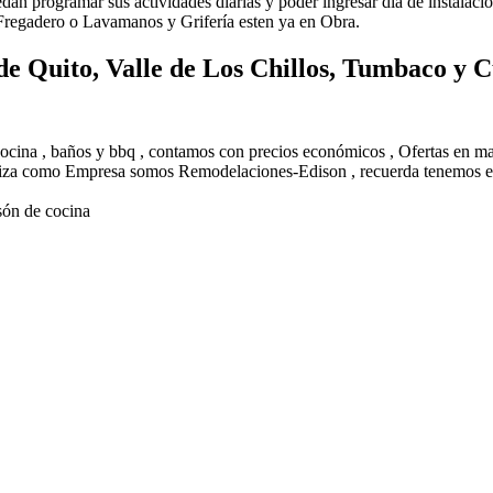
uedan programar sus actividades diarias y poder ingresar día de instalac
 Fregadero o Lavamanos y Grifería esten ya en Obra.
de Quito, Valle de Los Chillos, Tumbaco y
 cocina , baños y bbq , contamos con precios económicos , Ofertas en 
eriza como Empresa somos Remodelaciones-Edison , recuerda tenemos el
són de cocina