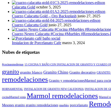
Calacatta Gold
octubre 5, 2025
Cuarzo Calacatta Gold – Oro Backsplash
junio 27, 2025
Cuarzo Calacatta Gold
junio 27, 2025
Cuarzo Negro Calacatta #Cocina #Muebles #Remodelaciones-
Instalacion de Porcelanato Cafe
marzo 3, 2024
Nubes de etiquetas
#cocinasmodernas
15 COCINA Y BAÑO CON INSTALACION DE GRANITO Y CUARZO 
granito
Granito Chino
granito blanco
Granito decorativo
GRANITO
remodelaciones
Granito y remodelacionesMarmol para coci
HORNAMENTAL
INSTALACION DE GRANITO NEW CALEDONIA
INSTALACION DE G
Marmol remodelaciones
cocinaMarmol venta
Marmol re
Remode
porcelanato
Mesones granito granito remodelaciones
muebles